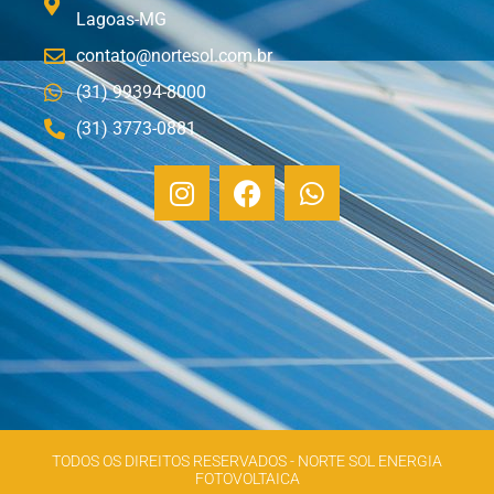
Lagoas-MG
contato@nortesol.com.br
(31) 99394-8000
(31) 3773-0881
TODOS OS DIREITOS RESERVADOS - NORTE SOL ENERGIA
FOTOVOLTAICA