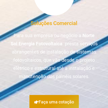
Soluções Comercial
Para sua empresa ou negócio a
Norte
Sol Energia Fotovoltaica
presta serviços
abrangentes de instalação de sistemas
fotovoltaicos, que vão desde o projeto
elétrico e estrutural até a instalação e
manutenção dos painéis solares.
Faça uma cotação